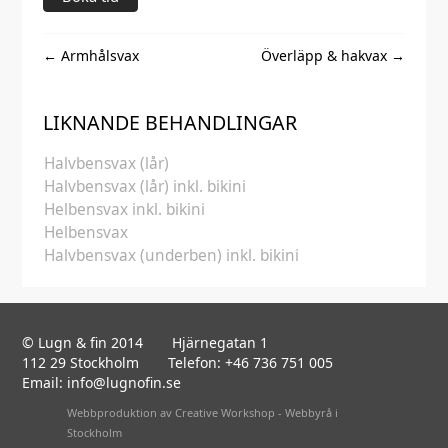
←
Armhålsvax
Överläpp & hakvax
→
LIKNANDE BEHANDLINGAR
Halvbensvax (lår)
Halvbensvax (lår) inkl. bikini
Helbensvax inkl. bikini
Helbensvax
Halvbensvax (underben) inkl. bikini
© Lugn & fin 2014
Hjärnegatan 1
112 29 Stockholm
Telefon: +46 736 751 005
Email:
info@lugnofin.se
Webbproduktion av
Creative Workshop - Webbyrå i
Stockholm