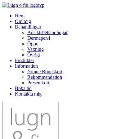
Hem
Om mig
Behandlingar
Ansiktsbehandlingar
Dermapen4
Ögon
Vaxning
Övrigt
Produkter
Information
Nimue Bonuskort
Rekommendation
Presentkort
Boka tid
Kontakta mig